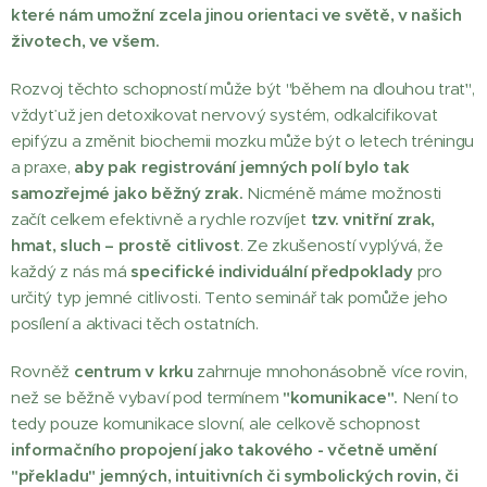
které nám umožní zcela jinou orientaci ve světě, v našich
životech, ve všem.
Rozvoj těchto schopností může být "během na dlouhou trať",
vždyť už jen detoxikovat nervový systém, odkalcifikovat
epifýzu a změnit biochemii mozku může být o letech tréningu
a praxe,
aby pak registrování jemných polí bylo tak
samozřejmé jako běžný zrak.
Nicméně máme možnosti
začít celkem efektivně a rychle rozvíjet
tzv. vnitřní zrak,
hmat, sluch – prostě citlivost
. Ze zkušeností vyplývá, že
každý z nás má
specifické individuální předpoklady
pro
určitý typ jemné citlivosti. Tento seminář tak pomůže jeho
posílení a aktivaci těch ostatních.
Rovněž
centrum v krku
zahrnuje mnohonásobně více rovin,
než se běžně vybaví pod termínem
"komunikace".
Není to
tedy pouze komunikace slovní, ale celkově schopnost
i
nformačního propojení jako takového - včetně umění
"překladu" jemných, intuitivních či symbolických rovin, či