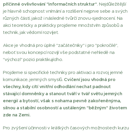
příčinné ovlivňování "informačních struktur"
. Nejdůležitější
je hlavně schopnost vnímání a rozlišení nejprve sebe a svých
různých částí, jakož i následné tvůrčí znovu-sjednocení. Na
akci teoreticky a prakticky projdeme množstvím způsobů a
technik, jak vědomí rozvíjet.
Akce je vhodná pro úplné "začátečníky" i pro "pokročilé",
neboť svou koncepcí rozvíjí vše podstatné nehledě na
"výchozí" pozici praktikujícího.
Projdeme si specifické techniky pro aktivaci a rozvoj jemné
komunikace, jemných smyslů.
Cvičení jsou vhodná pro
všechny, kdy cítí vnitřní odhodlání nechat padnout
stávající domněnky a stanout tváří v tvář světu jemných
energií a bytostí, však s nohama pevně zakořeněnýma,
silnou a stabilní osobností a ustáleným "běžným" životem
zde na Zemi.
Pro zvýšení účinnosti v krátkých časových možnostech kurzu