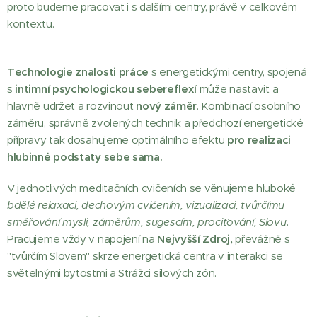
proto budeme pracovat i s dalšími centry, právě v celkovém
kontextu.
Technologie znalosti práce
s energetickými centry, spojená
s
intimní psychologickou sebereflexí
může nastavit a
hlavně udržet a rozvinout
nový záměr
. Kombinací osobního
záměru, správně zvolených technik a předchozí energetické
přípravy tak dosahujeme optimálního efektu
pro realizaci
hlubinné podstaty sebe sama.
V jednotlivých meditačních cvičeních se věnujeme hluboké
bdělé relaxaci, dechovým cvičením, vizualizaci, tvůrčímu
směřování mysli, záměrům, sugescím, prociťování, Slovu.
Pracujeme vždy v napojení na
Nejvyšší Zdroj,
převážně s
"tvůrčím Slovem" skrze energetická centra v interakci se
světelnými bytostmi a Strážci silových zón.