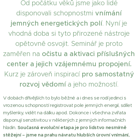
Od počátku věků jsme jako lidé
disponovali schopnostmi
vnímání
jemných energetických polí
. Nyní je
vhodná doba si tyto přirozené nástroje
opětovně osvojit. Seminář je proto
zaměřen na
o
čistu a aktivaci příslušných
center a jejich vzájemnému propojení.
Kurz je zároveň inspirací
pro samostatný
rozvoj vědomí
a jeho možností.
V dobách dřívějších to bylo běžné a i dnes se rodí jedinci s
vrozenou schopností registrovat pole jemných energií, sdílet
myšlenky, vidět na dálku apod. Dokonce i všechna zvířata
disponují senzitivitou v některých z jemných informačních
hladin.
Současná evoluční etapa je pro lidstvo nesmírně
stěžejní – jsme na prahu návratu hlubších úrovní vnímání,