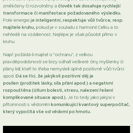
změkčeny či rozvolněny a
člověk tak dosahuje rychlejší
transformace či manifestace
požadovaného výsledku.
Pole energie
je inteligentní, respektuje vůli tvůrce, resp.
majitele kruhu,
pokud je v souladu s harmonií Celku a to
nehledě na vzdálenost. Nejlépe je však působit přímo v
kruhu.
Např. požádá-li majitel o "ochranu", z velkou
pravděpodobností se brzy odhalí veškeré činy, myšlenky či
plány lidí, kteří to třeba nemysleli úplně pozitivně vůči tvůrci
apod.
Dá se říci, že jakýkoli pozitivní děj je
posílen (prožitek lásky, síla přání apod.) a negativní
rozpouštěna (útlum bolesti, stresu, nalezení řešení
komplikované situace apod.).
Je to tedy jako jakýsi v
přítomnosti s vědomím
k
omunikující kvantový
superpočítač,
který vypočítá vše od vědomí po hmotu.