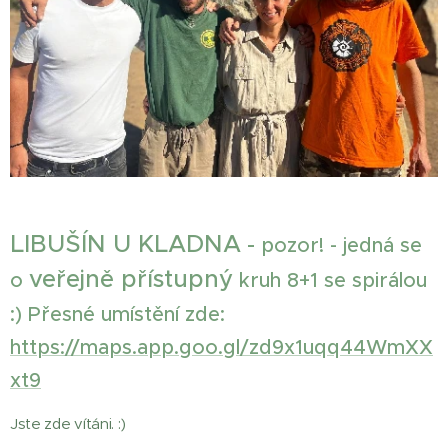
L
IBUŠÍN U KLADNA
-
pozor! - jedná se
veřejně přístupný
o
kruh 8+1 se spirálou
:) Přesné umístění zde:
https://maps.app.goo.gl/zd9x1uqq44WmXX
xt9
Jste zde vítáni. :)