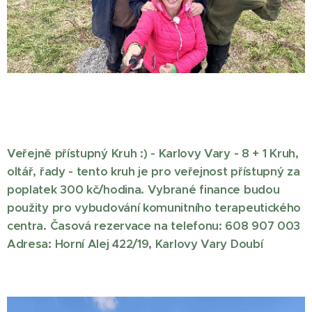
V
eř
ejně příst
u
p
ný Kruh :) - Karlovy Vary - 8 + 1 Kruh,
oltář, řady -
tento kruh je pro veřejnost přístupný za
poplatek 300 kč/hodina. Vybrané finance budou
použity pro vybudování komunitního terapeutického
centra. Časová rezervace na telefonu: 608 907 003
Adresa: Horní Alej 422/19, Karlovy Vary Doubí