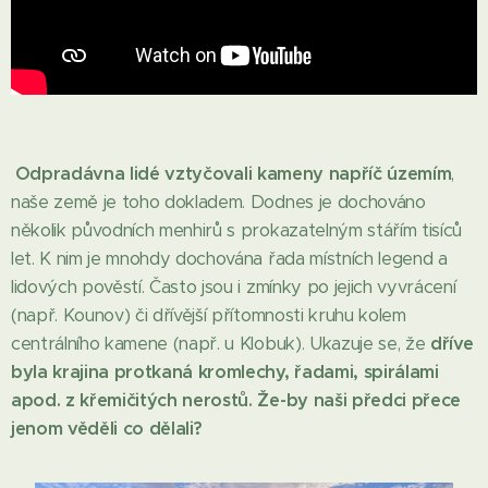
Odpradávna lidé vztyčovali kameny napříč územím
,
naše země je toho dokladem. Dodnes je dochováno
několik původních menhirů s prokazatelným stářím tisíců
let. K nim je mnohdy dochována řada místních legend a
lidových pověstí. Často jsou i zmínky po jejich vyvrácení
(např. Kounov) či dřívější přítomnosti kruhu kolem
centrálního kamene (např. u Klobuk). Ukazuje se, že
dříve
byla krajina protkaná kromlechy, řadami, spirálami
apod. z křemičitých nerostů. Že-by naši předci přece
jenom věděli co dělali?