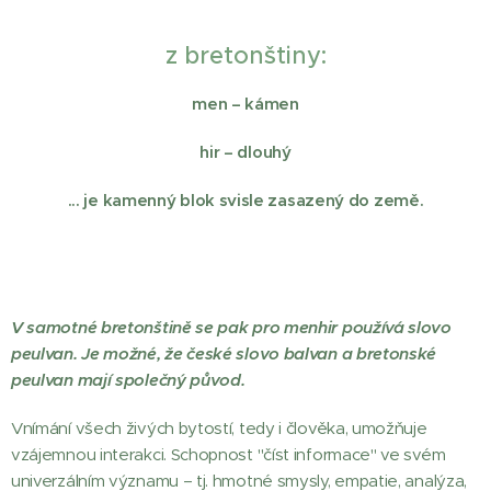
z bretonštiny:
men – kámen
hir – dlouhý
... je kamenný blok svisle zasazený do země.
V samotné bretonštině se pak pro menhir používá slovo
peulvan. Je možné, že české slovo balvan a bretonské
peulvan mají společný původ.
Vnímání všech živých bytostí, tedy i člověka, umožňuje
vzájemnou interakci. Schopnost "číst informace" ve svém
univerzálním významu – tj. hmotné smysly, empatie, analýza,