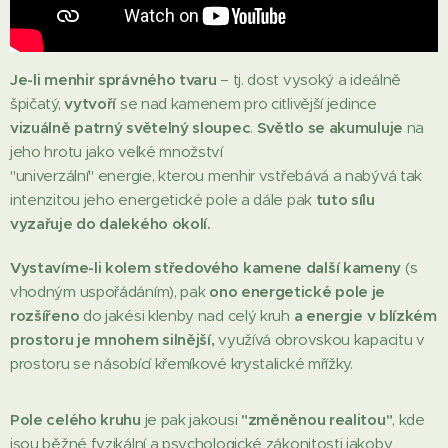
Je-li menhir správného tvaru
– tj. dost vysoký a ideálně
špičatý,
vytvoří
se nad kamenem pro citlivější jedince
vizuálně patrný světelný sloupec
.
Světlo se akumuluje
na
jeho hrotu jako velké množství
"univerzální" energie, kterou menhir vstřebává a nabývá tak
intenzitou jeho energetické pole a dále pak
tuto sílu
vyzařuje do dalekého okolí.
Vystavíme-li kolem středového kamene další kameny
(s
vhodným uspořádáním), pak
ono energetické pole je
rozšířeno
do jakési klenby nad celý kruh
a energie v blízkém
prostoru je mnohem silnější,
využívá obrovskou kapacitu v
prostoru se násobící křemíkové krystalické mřížky.
Pole celého kruhu
je pak jakousi
"změněnou realitou"
, kde
jsou běžné fyzikální a psychologické zákonitosti jakoby