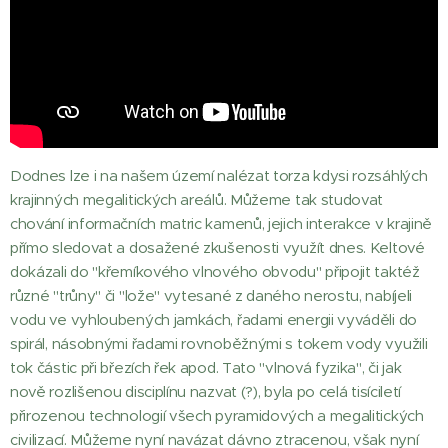
Dodnes lze i na našem území nalézat torza kdysi rozsáhlých
krajinných megalitických areálů. Můžeme tak studovat
chování informačních matric kamenů, jejich interakce v krajině
přímo sledovat a dosažené zkušenosti využít dnes. Keltové
dokázali do "křemíkového vlnového obvodu" připojit taktéž
různé "trůny" či "lože" vytesané z daného nerostu, nabíjeli
vodu ve vyhloubených jamkách, řadami energii vyváděli do
spirál, násobnými řadami rovnoběžnými s tokem vody využili
tok částic při březích řek apod. Tato "vlnová fyzika", či jak
nově rozlišenou disciplínu nazvat (?), byla po celá tisíciletí
přirozenou technologií všech pyramidových a megalitických
civilizací. Můžeme nyní navázat dávno ztracenou, však nyní