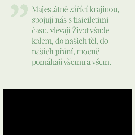
Majestátně zářící krajinou,
spojují nás s tisíciletími
času, vlévají Život všude
kolem, do našich těl, do
našich přání, mocně
pomáhají všemu a všem.