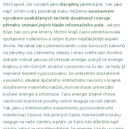
zření apod., lze rozvíjeti jako
disciplíny
jakékoli jiné. Tak, jako
např. očním cviky pomáhají zraku, můžeme
soustavným
výcvikem osvědčených technik dosáhnout rozvoje
přímého vnímání jiných hladin informačního pole.
Jak pro
Bóje, tak i pro jiné kmeny těchto krajů často představovala
spolupráce s planetou a celým Bytím nejdůležitější aspekt
života. Neváhali tak s přemisťováním i více-tunových kamenů
na (desítky, sta..) kilometry daleko. I dnes vnitřní oko člověka
dokáže vnímat jakousi síť ohnisek energie, pohyb té energie
krajinou a vliv různých struktur v prostoru na tu sílu. Je tedy již
nejméně tisíciletí vypozorováno, že umístěním dostatečně
vysokého, ideálně špičatého, křemičitého nerostu v krajině,
dosáhneme masivního nárůstu koncentrace univerzální
božské energie a informace. Tato energie zřejmě chová
vlastnosti kvantové povahy, neboť reaguje na náš záměr.
Tak, jako u štěrbinového experimentu pozorovatel určil
manifestaci částice, tok jemných částic menhirového kruhu
reaguje na naše záměry a přání. Je-li pro nás důležitá např.
otázka zdraví, je pravděpodobné, že energie z kruhu si sama