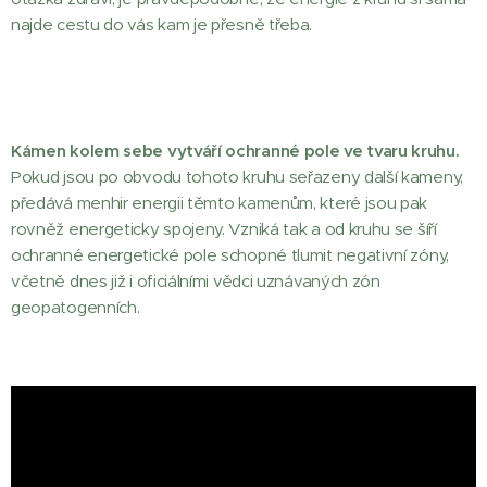
najde cestu do vás kam je přesně třeba.
Kámen kolem sebe vytváří ochranné pole ve tvaru kruhu.
Pokud jsou po obvodu tohoto kruhu seřazeny další kameny,
předává menhir energii těmto kamenům, které jsou pak
rovněž energeticky spojeny. Vzniká tak a od kruhu se šíří
ochranné energetické pole schopné tlumit negativní zóny,
včetně dnes již i oficiálními vědci uznávaných zón
geopatogenních.