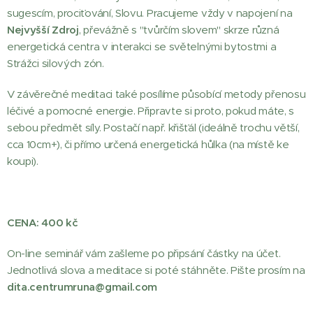
sugescím, prociťování, Slovu. Pracujeme vždy v napojení na
Nejvyšší Zdroj
, převážně s "tvůrčím slovem" skrze různá
energetická centra v interakci se světelnými bytostmi a
Strážci silových zón.
V závěrečné meditaci také posílíme působící metody přenosu
léčivé a pomocné energie. Připravte si proto, pokud máte, s
sebou předmět síly. Postačí např. křišťál (ideálně trochu větší,
cca 10cm+), či přímo určená energetická hůlka (na místě ke
koupi).
CENA: 400 kč
On-line seminář vám zašleme po připsání částky na účet.
Jednotlivá slova a meditace si poté stáhněte. Pište prosím na
dita.centrumruna@gmail.com