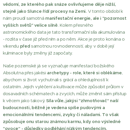
vědomí, ze kterého pak snáze ovlivňujeme děje nižší,
stejně jako Slunce řídí procesy na Zemi.
V tomto období k
nám proudí samotná
manifestační energie, ale i "pozornost
vyšších světů" velice silně
. Kolem přesného
astronomického data je tato transformační síla akumulována
- rozlita v čase již před ním a po něm. Akce je proto konána o
víkendu
před
samotnou rovnodenností, aby v době její
kulminace byly změny již započaty.
Naše pozemské já se vyznačuje manifestací božského
Absolutna přes jakési
archetypy - role, které si oblékáme
,
abychom si život vychutnali s grácií a ohleduplností k
ostatním. Jejich vyléčení a kultivace může způsobit průlom v
dosavadních schématech a zvycích, může změnit sám přístup
k věcem jako takový.
Síla vůle, jakýsi "zhmotňovač" naší
budoucnosti, běžně je vedena spíše pudovými a
emocionálními tendencemi, zvyky či náladami. To však
způsobuje onu starou známou karmu, kdy ono výsledné
"ovoce" - důsledky podléhání nízkým tendencím,