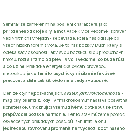
Seminář se zaměřením na
posílení charakteru
, jako
přirozeného zdroje síly
a
motivace
k více vědomé "správě"
věcí vnitřních i vnějších -
sebevládě,
která nás odlišuje od
všech nižších forem života. Je to náš božský Duch, který si
obléká šaty osobnosti, aby svou božskou silou produchovnil
hmotu,
rozlišil "zrno od plev"
a
volil vědomě, co bude růst
a co už ne
. Praktická energetická cvičení provedou
metodikou,
jak s těmito psychickými silami efektivně
pracovat a dále tak žít vědomě a tedy svobodně
.
Den ze čtyř nejposvátnějších,
svátek jarní rovnodennosti
-
magický okamžik, kdy i v "makrokosmu" nastává posvátná
konstelace, umožňující všemu živému dotknout se stavu
prapůvodní božské harmonie.
Tento stav můžeme pomocí
osvědčených praktických postupů "zvnitřnit" a
onu
jedinečnou rovnováhu proměnit na "výchozí bod" našeho