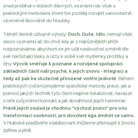
snad probíhal v dobách dávných, seznámí nás však s
praktickými metodami, které lze později rozvíjet samostatně,
víceméně libovolně do hloubky.
Téměř denně užívané výrazy;
Duch, Duše, tělo
, nemají však
skoro významu až do chvil, kdy je z nejrůznějších příčin
rozpoznáváme, abychom se jim učili naslouchat a měnili dle
své narůstající lásky a úcty k sobě své myšlenky, prožitky a
činy.
Výcvik směřuje k poznané a rozvíjené spolupráci
základních částí naší psyché, k jejich znovu - integraci a
tedy až pak ke skutečně přirozené vnitřní jednotě
. Během
praktických cvičení projdeme specifické metody práce, jak a
pomocí jakých technik tyto části nejprve lokalizovat, navázat
s nimi svůj intimní kontakt a jak dosáhnout jejich harmonie.
Právě jejich soulad je vhodnou "výchozí pozicí" pro onu
transformaci osobnosti, pro dovolení ega změnit se samo.
V hluboké pradůvěře stabilizovaní, můžeme přistoupit k životu
zpříma a plně.