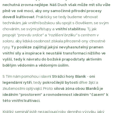
nechutná zrovna nejlépe
.
Náš Duch však může mít sílu vůle
plně ve své moci, aby ony samočinné přírodní procesy
dovedl kultivovat
. Prakticky se tedy budeme věnovat
technikám, jak vnitřní božskou sílu spojit s člověkem, se svým
chováním, se svými přístupy a
vnitřní stabilitou
. Tj. jak
propojit
"pravdu srdce"
a
"rozlišení brzlíku"
s
centrem v
solaru
, aby lidská osobnost získala přirozeně ony ctnostné
rysy.
Ty posléze zajišťují jakýsi nevyhasnutelný pramen
vnitřní síly a inspirace k neustálé transformaci nižšího ve
vyšší, tedy k návratu do božské prapodstaty aktivním
bdělým vědomím a vědomým úsilím.
S Tím nám pomohou i slavní
Strážci hory Blaník
-
oni
legendární rytíři
, tedy
pokročilejší bytosti
dříve žijící a
zkušenostmi oplývající. Proto
silová zóna obou Blaníků
je
ideálním "prostorem" a rovnodennost ideálním "časem" k
této vnitřní kultivaci.
Krátký seminář jistě nezastoupí roky denního výcviku, jaký