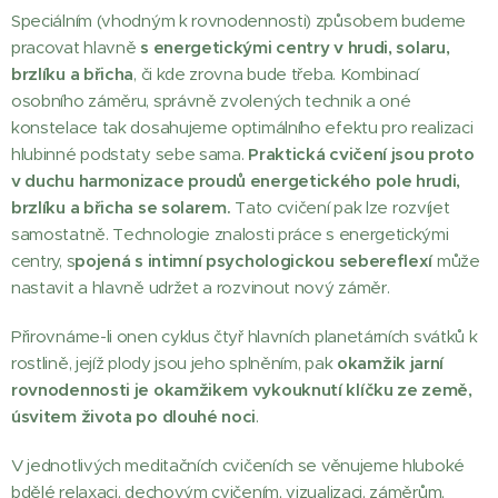
Speciálním (vhodným k rovnodennosti) způsobem budeme
pracovat hlavně
s energetickými centry v hrudi, solaru,
brzlíku a břicha
, či kde zrovna bude třeba. Kombinací
osobního záměru, správně zvolených technik a oné
konstelace tak dosahujeme optimálního efektu pro realizaci
hlubinné podstaty sebe sama.
Praktická cvičení jsou proto
v duchu harmonizace proudů energetického pole hrudi,
brzlíku a břicha se solarem.
Tato cvičení pak lze rozvíjet
samostatně. Technologie znalosti práce s energetickými
centry, s
pojená s intimní psychologickou sebereflexí
může
nastavit a hlavně udržet a rozvinout nový záměr.
Přirovnáme-li onen cyklus čtyř hlavních planetárních svátků k
rostlině, jejíž plody jsou jeho splněním, pak
okamžik jarní
rovnodennosti je okamžikem vykouknutí klíčku ze země,
úsvitem života po dlouhé noci
.
V jednotlivých meditačních cvičeních se věnujeme hluboké
bdělé relaxaci, dechovým cvičením, vizualizaci, záměrům,